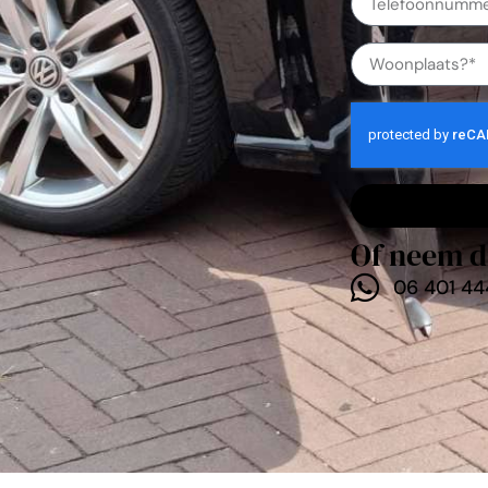
Of neem d
06 401 44