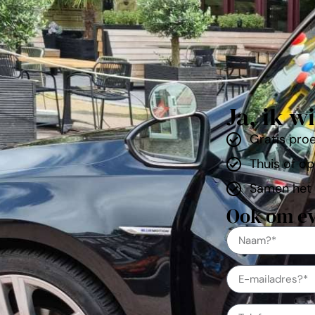
Ja, ik w
Gratis proe
Thuis of op
Samen het 
Ook om ev