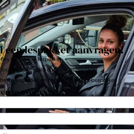
il een lespakket aanvragen!
fles bij afname lespakket
 locatie opgehaald door de instructeur
beste lespakket en het aantal lessen bespreken
en te overleggen! ?