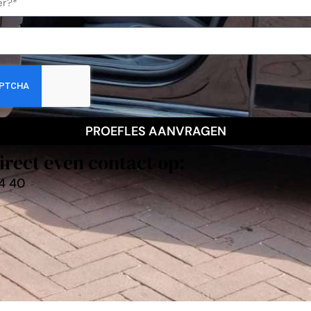
PROEFLES AANVRAGEN
irect even contact op:
4 40