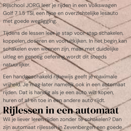
Rijschool JORG leer je rijden in een Volkswagen
Golf 7 1.5 TSI, een fijne en overzichtelijke lesauto
met goede wegligging.
Tijdens de lessen leer je stap voor stap schakelen,
koppelen, doseren en vooruitkijken. In het begin kan
schakelen even wennen zijn, maar met duidelijke
uitleg en genoeg oefening wordt dit steeds
natuurlijker.
Een handgeschakeld rijbewijs geeft je maximale
vrijheid. Je mag later namelijk ook in een automaat
rijden. Dat is handig als je een auto wilt kopen,
huren of af en toe in een andere auto rijdt.
Rijlessen in een automaat
Wil je liever leren rijden zonder te schakelen? Dan
zijn automaat rijlessen in Zevenbergen een goede