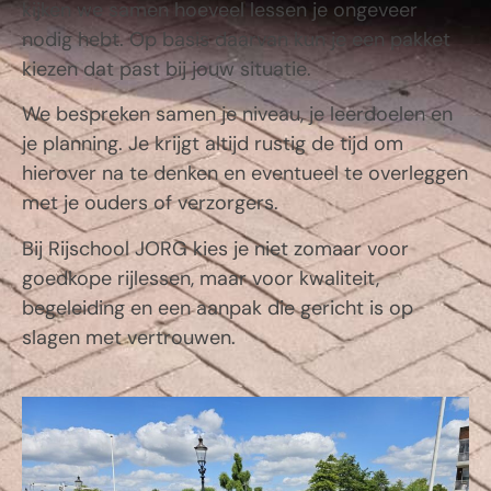
kijken we samen hoeveel lessen je ongeveer
nodig hebt. Op basis daarvan kun je een pakket
kiezen dat past bij jouw situatie.
We bespreken samen je niveau, je leerdoelen en
je planning. Je krijgt altijd rustig de tijd om
hierover na te denken en eventueel te overleggen
met je ouders of verzorgers.
Bij Rijschool JORG kies je niet zomaar voor
goedkope rijlessen, maar voor kwaliteit,
begeleiding en een aanpak die gericht is op
slagen met vertrouwen.