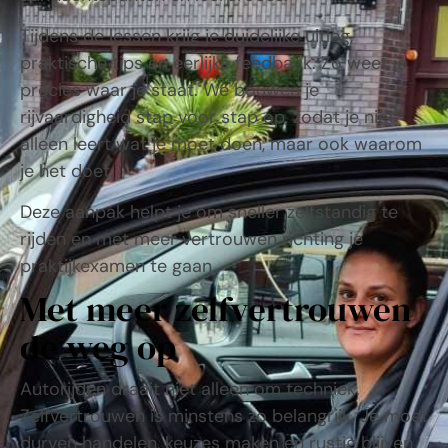
Tijdens de lessen krijg je duidelijke uitleg,
praktische tips en eerlijke feedback. Zo weet je
precies waar je staat. We bouwen je
rijvaardigheid stap voor stap op, zodat je niet
alleen leert wat je moet doen, maar ook waarom
je het doet.
Deze aanpak helpt je om sneller zelfstandig te
rijden en met meer vertrouwen richting je
praktijkexamen te gaan.
Met meer zelfvertrouwen
de weg op
Autorijden draait niet alleen om techniek.
Zelfvertrouwen is minstens zo belangrijk. Je moet
durven handelen, keuzes maken en rustig blijven