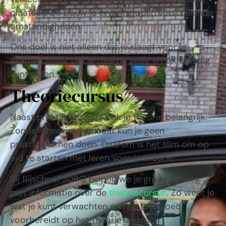
plaatsen. Zo bouw je ervaring op in verschillende
omstandigheden.
Ons doel is niet alleen dat je slaagt voor je
examen, maar dat je daarna veilig en zelfstandig
kunt rijden.
Theoriecursus
Naast praktijklessen is ook je theorie belangrijk.
Zonder theoriecertificaat kun je geen
praktijkexamen doen. Daarom is het slim om op
tijd te starten met leren voor je theorie.
Bij Rijschool JORG helpen we je graag op weg
met informatie over de
theoriecursus
. Zo weet je
wat je kunt verwachten en hoe je je goed
voorbereidt op het theorie-examen.