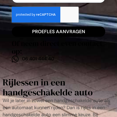
PROEFLES AANVRAGEN
Of neem direct even contact
op:
06 401 444 40
Rijlessen in een
handgeschakelde auto
Wil je later in zowel een handgeschakelde auto als
een automaat kunnen rijden? Dan is rijles in een
handgeschakelde auto een slimme keuze. Bij