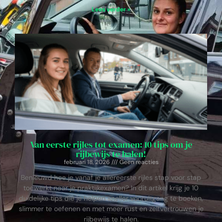
Lees verder »
Van eerste rijles tot examen: 10 tips om je
rijbewijs te halen!
februari 18, 2026
Geen reacties
Benieuwd hoe je vanaf je allereerste rijles stap voor stap
toewerkt naar je praktijkexamen? In dit artikel krijg je 10
duidelijke tips die je helpen sneller vooruitgang te boeken,
slimmer te oefenen en met meer rust en zelfvertrouwen je
rijbewijs te halen.