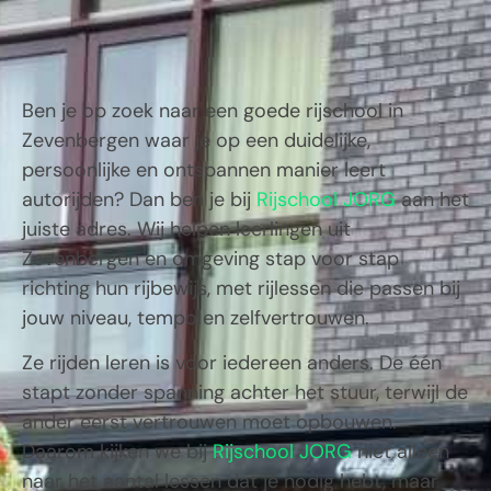
Ben je op zoek naar een goede rijschool in
Zevenbergen waar je op een duidelijke,
persoonlijke en ontspannen manier leert
autorijden? Dan ben je bij
Rijschool JORG
aan het
juiste adres. Wij helpen leerlingen uit
Zevenbergen en omgeving stap voor stap
richting hun rijbewijs, met rijlessen die passen bij
jouw niveau, tempo en zelfvertrouwen.
Ze rijden leren is voor iedereen anders. De één
stapt zonder spanning achter het stuur, terwijl de
ander eerst vertrouwen moet opbouwen.
Daarom kijken we bij
Rijschool JORG
niet alleen
naar het aantal lessen dat je nodig hebt, maar