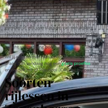
vooral naar wat jij nodig hebt om veilig,
zelfstandig en met zekerheid de weg op te gaan.
Of je nu net begint met rijlessen, al eerder hebt
gereden of wilt overstappen van een andere
rijschool: wij zorgen voor duidelijke begeleiding,
eerlijke feedback en een lesmethode waarmee je
gericht vooruitgang boekt.
Wil jij starten met rijlessen in Zevenbergen?
Vraag dan vandaag nog een
gratis proefles
aan
en ontdek zelf of Rijschool JORG bij jou past.
Soorten
rijlessen in