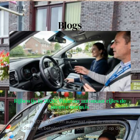
Blogs
Rijbewijs in 2026: Waarom automaat rijles de
nieuwe norm is
juni 29, 2026
Geen reacties
Rijbewijs in 2026: Waarom automaat rijles de nieuwe norm
is Staat het behalen van je rijbewijs in 2026 op de
planning? Dan sta je voor