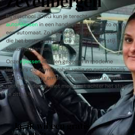
Zevenbergen
Bij Rijschool JORG kun je terecht voor
autorijlessen
in een handgeschakelde auto en in
een automaat. Zo kies je de manier van lessen
die het beste past bij jouw voorkeur, leerstijl en
toekomstplannen.
Onze
rijlessen
worden gegeven in moderne
lesauto’s die comfortabel, veilig en overzichtelijk
zijn. Dat helpt je om sneller vertrouwd te raken
met het rijden en met meer rust achter het stuur
te zitten.
Ja, ik wil een gratis