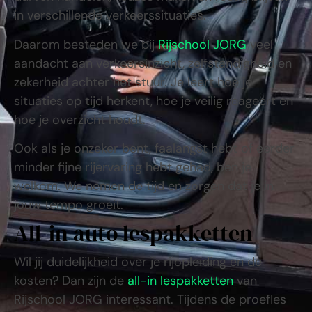
in verschillende verkeerssituaties.
Daarom besteden we bij
Rijschool JORG
veel
aandacht aan verkeersinzicht, zelfstandigheid en
zekerheid achter het stuur. Je leert hoe je
situaties op tijd herkent, hoe je veilig reageert en
hoe je overzicht houdt.
Ook als je onzeker bent, faalangst hebt of eerder
minder fijne rijervaring hebt gehad, ben je
welkom. We nemen de tijd en zorgen dat je in
jouw tempo groeit.
All-in auto lespakketten
Wil jij duidelijkheid over je rijopleiding en de
kosten? Dan zijn de
all-in lespakketten
van
Rijschool JORG interessant. Tijdens de proefles