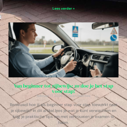
Lees verder »
Van beginner tot rijbewijs: zo doe je het stap
voor stap!
februari 17, 2026
Geen reacties
Benieuwd hoe jij als beginner stap voor stap toewerkt naar
je rijbewijs? In dit artikel lees je wat je kunt verwachten en
krijg je praktische tips om met vertrouwen je examen te
halen.