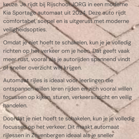
keuze. Je rijdt bij Rijschool JORG in een moderne
Kia Sportage automaat uit 2024. Deze auto rijdt
comfortabel, soepel en is uitgerust met moderne
veiligheidsopties.
Omdat je niet hoeft te schakelen, kun je je volledig
richten op het verkeer om je heen. Dat geeft vaak
meer rust, vooral als je autorijden spannend vindt
of sneller overzicht wilt krijgen.
Automaat rijles is ideaal voor leerlingen die
ontspannen willen leren rijden en zich vooral willen
focussen op kijken, sturen, verkeersinzicht en veilig
handelen.
Doordat je niet hoeft te schakelen, kun je je volledig
focussen op het verkeer. Dit maakt automaat
rijlessen in Zevenbergen ideaal als je sneller