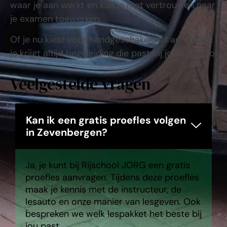
waar je aan werkt en kun je met vertrouwen naar
je examen toewerken.
Of je nu kiest voor handgeschakeld of automaat:
je krijgt altijd begeleiding die past bij jouw tempo.
Veelgestelde vragen
Kan ik een gratis proefles volgen
in Zevenbergen?
Ja, je kunt bij Rijschool JORG een gratis
proefles aanvragen. Tijdens deze proefles
maak je kennis met de instructeur, de
lesauto en onze manier van lesgeven. Ook
bespreken we welk lespakket het beste bij
jou past.