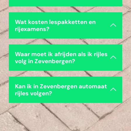
Wat kosten lespakketten en
rijexamens?
Waar moet ik afrijden als ik rijles
volg in Zevenbergen?
Kan ik in Zevenbergen automaat
rijles volgen?