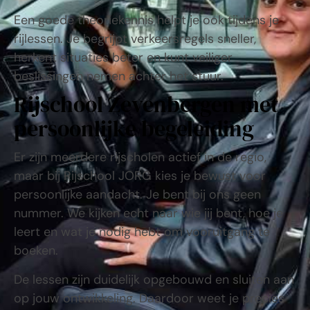
Een goede theoriekennis helpt je ook tijdens je
rijlessen. Je begrijpt verkeersregels sneller,
herkent situaties beter en kunt veiliger
beslissingen nemen achter het stuur.
Rijschool Zevenbergen met
persoonlijke begeleiding
Er zijn meerdere rijscholen actief in de regio,
maar bij Rijschool JORG kies je bewust voor
persoonlijke aandacht. Je bent bij ons geen
nummer. We kijken echt naar wie jij bent, hoe je
leert en wat je nodig hebt om vooruitgang te
boeken.
De lessen zijn duidelijk opgebouwd en sluiten aan
op jouw ontwikkeling. Daardoor weet je precies