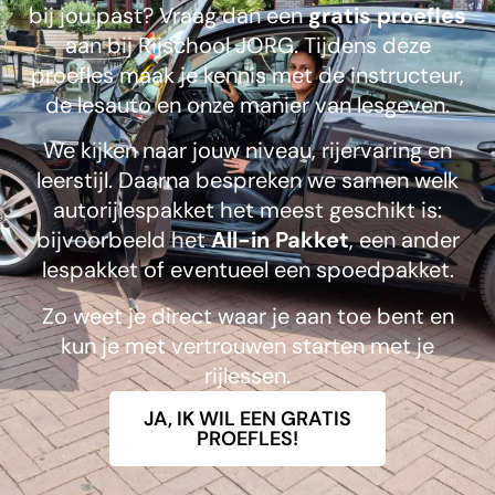
bij jou past? Vraag dan een
gratis proefles
aan bij Rijschool JORG. Tijdens deze
proefles maak je kennis met de instructeur,
de lesauto en onze manier van lesgeven.
We kijken naar jouw niveau, rijervaring en
leerstijl. Daarna bespreken we samen welk
autorijlespakket het meest geschikt is:
bijvoorbeeld het
All-in Pakket
, een ander
lespakket of eventueel een spoedpakket.
Zo weet je direct waar je aan toe bent en
kun je met vertrouwen starten met je
rijlessen.
JA, IK WIL EEN GRATIS
PROEFLES!