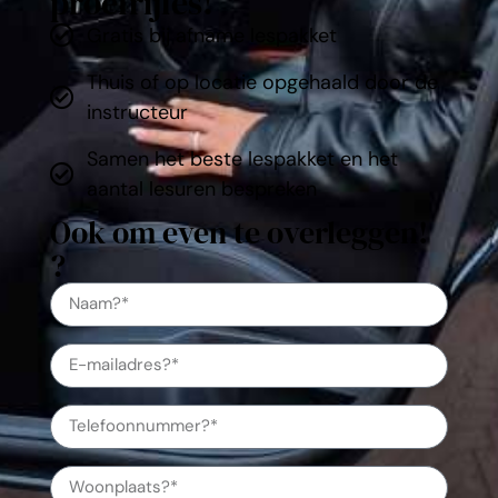
proefrijles!
Gratis bij afname lespakket
Thuis of op locatie opgehaald door de
instructeur
Samen het beste lespakket en het
aantal lesuren bespreken
Ook om even te overleggen!
?