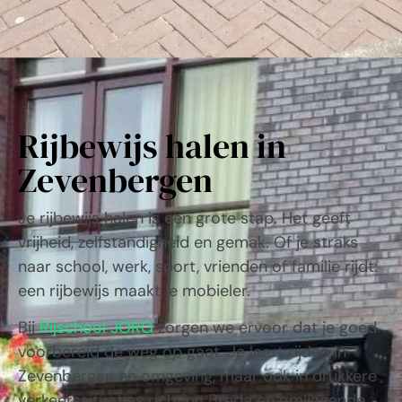
Rijbewijs halen in
Zevenbergen
Je rijbewijs halen is een grote stap. Het geeft
vrijheid, zelfstandigheid en gemak. Of je straks
naar school, werk, sport, vrienden of familie rijdt:
een rijbewijs maakt je mobieler.
Bij
Rijschool JORG
zorgen we ervoor dat je goed
voorbereid de weg op gaat. Je leert rijden in
Zevenbergen en omgeving, maar ook in drukkere
verkeerssituaties richting Breda en omliggende