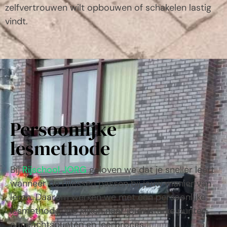
zelfvertrouwen wilt opbouwen of schakelen lastig
vindt.
Persoonlijke
lesmethode
Bij
Rijschool JORG
geloven we dat je sneller leert
wanneer de rijlessen passen bij jouw manier van
leren. Daarom werken we met een persoonlijke
lesmethode. We kijken naar jouw sterke punten,
aandachtspunten en leerproces.