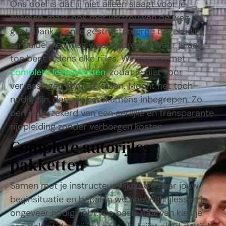
Ons doel is dat jij niet alleen slaagt voor je
examen, maar ook met vertrouwen de weg op
gaat. Dankzij onze gestructureerde begeleiding
en duidelijke uitleg weet je precies waar je aan
toe bent tijdens elke rijles. We werken met
complete lespakketten
, zodat je niet voor
verrassingen komt te staan. Mocht het toch
nodig zijn, dan zijn herexamens inbegrepen. Zo
ben je verzekerd van een eerlijke en transparante
rijopleiding zonder verborgen kosten.
Complete autorijles
pakketten
Samen met je instructeur kijken we naar jouw
beginsituatie en bepalen we hoeveel rijlessen je
ongeveer nodig hebt. Op basis daarvan kies je