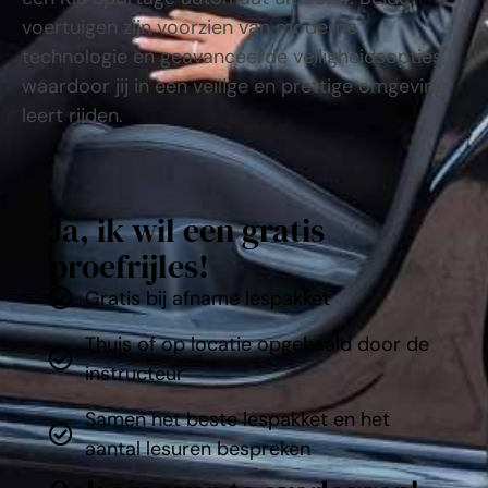
voertuigen zijn voorzien van moderne
technologie en geavanceerde veiligheidsopties,
waardoor jij in een veilige en prettige omgeving
leert rijden.
Ja, ik wil een gratis
proefrijles!
Gratis bij afname lespakket
Thuis of op locatie opgehaald door de
instructeur
Samen het beste lespakket en het
aantal lesuren bespreken