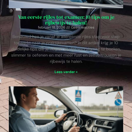
Van eerste rijles tot examen: 10 tips om je
rijbewijs te halen!
februari 18, 2026
Geen reacties
Benieuwd hoe je vanaf je allereerste rijles stap voor stap
toewerkt naar je praktijkexamen? In dit artikel krijg je 10
duidelijke tips die je helpen sneller vooruitgang te boeken,
slimmer te oefenen en met meer rust en zelfvertrouwen je
rijbewijs te halen.
Lees verder »