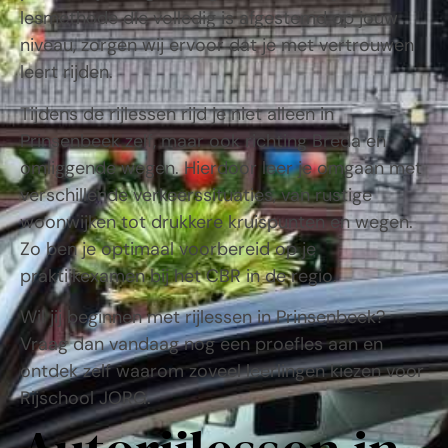
lesmethode die volledig is afgestemd op jouw
niveau, zorgen wij ervoor dat je met vertrouwen
leert rijden.
Tijdens de rijlessen rijd je niet alleen in
Prinsenbeek zelf, maar ook richting
Breda
en
omliggende wegen. Hierdoor leer je omgaan met
verschillende verkeerssituaties, van rustige
woonwijken tot drukkere kruispunten en wegen.
Zo ben je optimaal voorbereid op je
praktijkexamen bij het
CBR
in de regio.
Wil jij beginnen met rijlessen in
Prinsenbeek
?
Vraag dan vandaag nog een proefles aan en
ontdek zelf waarom zoveel leerlingen kiezen voor
Rijschool JORG.