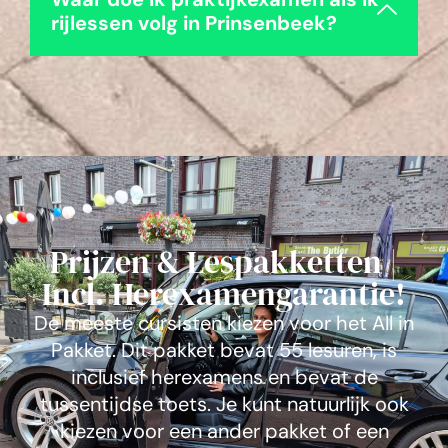
rijlessen volg in Prinsenbeek?
Prijzen & Lespakketten |
Incl. Herexamengarantie!
De meeste cursisten kiezen voor het All in
Pakket. Dit pakket bevat 55 lesuren, is
inclusief herexamens en bevat de
tussentijdse toets. Je kunt natuurlijk ook
kiezen voor een ander pakket of een