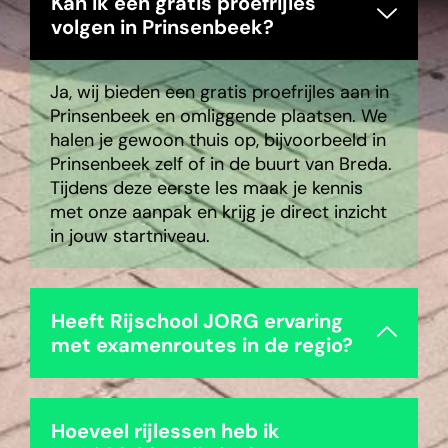
Kan ik een gratis proefrijles
volgen in Prinsenbeek?
Ja, wij bieden een gratis proefrijles aan in
Prinsenbeek
en omliggende plaatsen. We
halen je gewoon thuis op, bijvoorbeeld in
Prinsenbeek zelf of in de buurt van
Breda
.
Tijdens deze eerste les maak je kennis
met onze aanpak en krijg je direct inzicht
in jouw startniveau.
Heeft Rijschool JORG ervaring
met examenroutes in de regio?
Hoeveel rijlessen heb ik