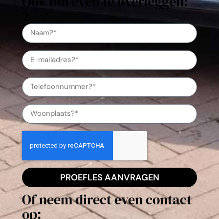
Ook om even te overleggen!
?
PROEFLES AANVRAGEN
Of neem direct even contact
op: