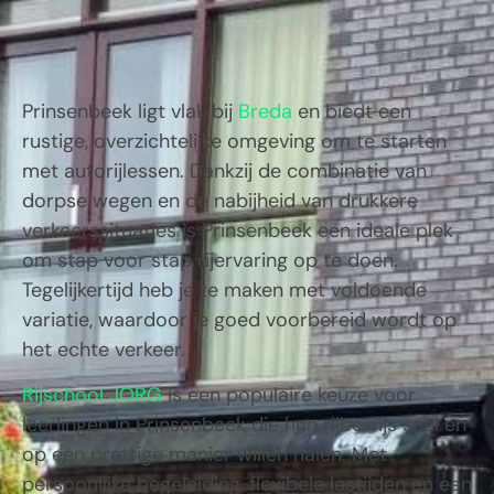
Prinsenbeek
ligt vlak bij
Breda
en biedt een
rustige, overzichtelijke omgeving om te starten
met autorijlessen. Dankzij de combinatie van
dorpse wegen en de nabijheid van drukkere
verkeerssituaties is Prinsenbeek een ideale plek
om stap voor stap rijervaring op te doen.
Tegelijkertijd heb je te maken met voldoende
variatie, waardoor je goed voorbereid wordt op
het echte verkeer.
Rijschool JORG
is een populaire keuze voor
leerlingen in
Prinsenbeek
die hun rijbewijs snel en
op een prettige manier willen halen. Met
persoonlijke begeleiding, flexibele lestijden en een