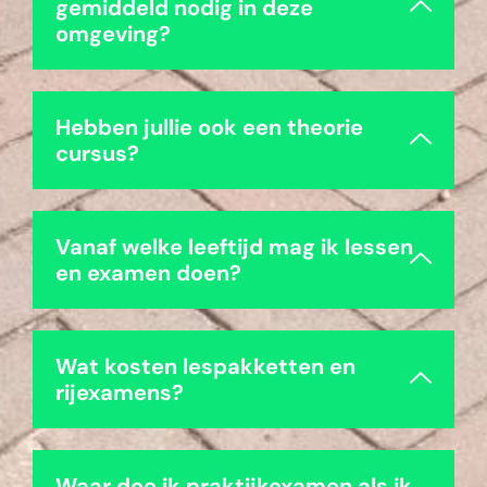
gemiddeld nodig in deze
omgeving?
Hebben jullie ook een theorie
cursus?
Vanaf welke leeftijd mag ik lessen
en examen doen?
Wat kosten lespakketten en
rijexamens?
Waar doe ik praktijkexamen als ik