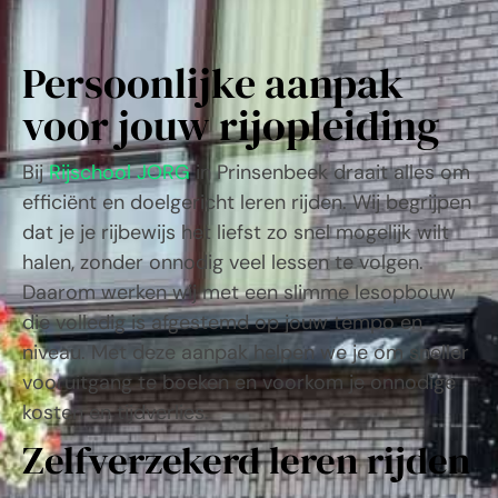
Persoonlijke aanpak
voor jouw rijopleiding
Bij
Rijschool JORG
in
Prinsenbeek
draait alles om
efficiënt en doelgericht leren rijden. Wij begrijpen
dat je je rijbewijs het liefst zo snel mogelijk wilt
halen, zonder onnodig veel lessen te volgen.
Daarom werken wij met een slimme lesopbouw
die volledig is afgestemd op jouw tempo en
niveau. Met deze aanpak helpen we je om sneller
vooruitgang te boeken en voorkom je onnodige
kosten en tijdverlies.
Zelfverzekerd leren rijden