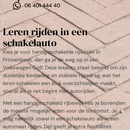
06 401 444 40
Leren rijden in een
schakelauto
Kies je voor handgeschakelde rijlessen in
Prinsenbeek
, dan ga je de weg op in een
Volkswagen Golf. Deze lesauto staat bekend om zijn
duidelijke bediening en stabiele rijgedrag, wat het
leren schakelen een stuk overzichtelijker maakt,
vooral als je net begint met autorijden.
Met een handgeschakeld rijbewijs heb je bovendien
de meeste mogelijkheden voor de toekomst. Je
mag namelijk zowel in een schakelauto als in een
automaat rijden. Dat geeft je extra flexibiliteit,