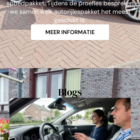
spoedpakket. Tijdens de proefles bespreken
we samen welk autorijlespakket het meest
geschikt is.
MEER INFORMATIE
Blogs