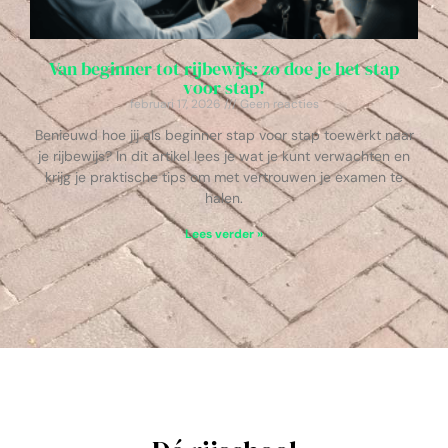
Van beginner tot rijbewijs: zo doe je het stap
voor stap!
februari 17, 2026
Geen reacties
Benieuwd hoe jij als beginner stap voor stap toewerkt naar
je rijbewijs? In dit artikel lees je wat je kunt verwachten en
krijg je praktische tips om met vertrouwen je examen te
halen.
Lees verder »