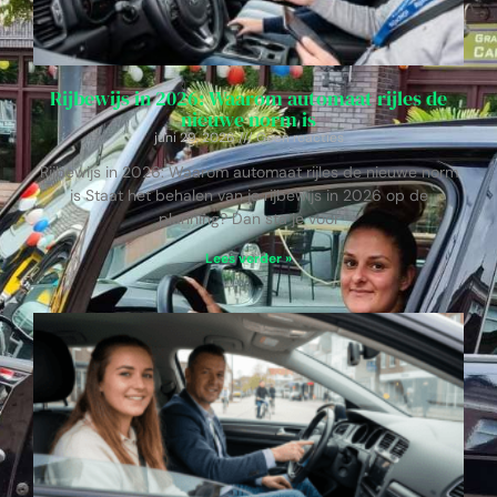
Rijbewijs in 2026: Waarom automaat rijles de
nieuwe norm is
juni 29, 2026
Geen reacties
Rijbewijs in 2026: Waarom automaat rijles de nieuwe norm
is Staat het behalen van je rijbewijs in 2026 op de
planning? Dan sta je voor
Lees verder »