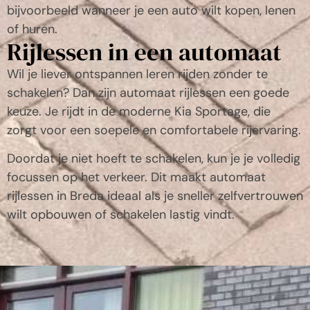
bijvoorbeeld wanneer je een auto wilt kopen, lenen
of huren.
Rijlessen in een automaat
Wil je liever ontspannen leren rijden zonder te
schakelen? Dan zijn automaat rijlessen een goede
keuze. Je rijdt in de moderne Kia Sportage, die
zorgt voor een soepele en comfortabele rijervaring.
Doordat je niet hoeft te schakelen, kun je je volledig
focussen op het verkeer. Dit maakt automaat
rijlessen in Breda ideaal als je sneller zelfvertrouwen
wilt opbouwen of schakelen lastig vindt.