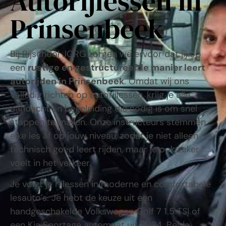
Autorijlessen in
Prinsenbeek
Bij Rijschool JORG zorgen we ervoor dat jij op
een
rustige en gestructureerde manier leert
autorijden in
Prinsenbeek
. Omdat wij ons
volledig richten op autorijlessen, krijg je alle
aandacht en begeleiding die nodig is om snel
stappen te maken. Onze instructeurs stemmen
elke les af op jouw niveau, zodat je niet alleen
technisch goed leert rijden, maar je ook zeker
voelt in het verkeer.
Je volgt je rijlessen in moderne en comfortabele
lesauto’s. Je hebt de keuze uit een
handgeschakelde Volkswagen Golf 7 1.5 TSI of
een Kia Sportage automaat uit 2024. Beide