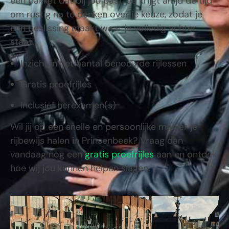
een pakket dat bij jou past. Je krijgt altijd de tijd
om rustig na te denken over je keuze, zodat je
een beslissing maakt waar je volledig achter
staat.
Inzicht in het aantal benodigde rijlessen
Gratis proefrijles
Inclusief herexamen(s)
Wil jij op een snelle en persoonlijke manier je
rijbewijs halen in
Prinsenbeek
? Vraag dan
vandaag nog een
gratis proefrijles
aan en ontdek
hoe wij jou kunnen helpen slagen.